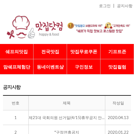
로그인
|
공지사항
쉐프의맛집
전국맛집
맛집무료쿠폰
기프트존
맘쉐프체험단
동네이벤트샾
구인정보
맛집컬럼
번호
제목
작성일
1
제21대 국회의원 선거일(4/15)휴무공지 안내
2020.04.13
2
*구정연휴공지
2020.01.22